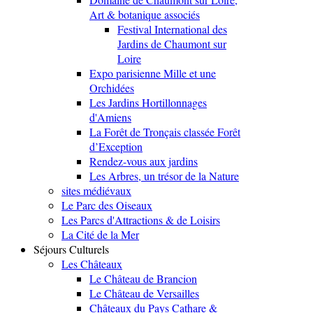
Art & botanique associés
Festival International des
Jardins de Chaumont sur
Loire
Expo parisienne Mille et une
Orchidées
Les Jardins Hortillonnages
d'Amiens
La Forêt de Tronçais classée Forêt
d’Exception
Rendez-vous aux jardins
Les Arbres, un trésor de la Nature
sites médiévaux
Le Parc des Oiseaux
Les Parcs d'Attractions & de Loisirs
La Cité de la Mer
Séjours Culturels
Les Châteaux
Le Château de Brancion
Le Château de Versailles
Châteaux du Pays Cathare &