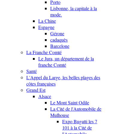
Porto
Lisbonne, la capitale à la
mode.
La Chine
Espagne
Gérone
cadaquès
Barcelone
La Franche Comté
Le Jura, un département de la
franche Comté
Santé
L'Appel du Large, les belles plages des
côtes françaises
Grand Est
Alsace
Le Mont Saint Odile
La Cité de l'Automobile de
Mulhouse
Expo Bugatti les 7
101 à la Cité de
l'Automobile