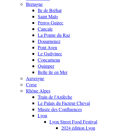
Bretagne
Ile de Bréhat
Saint Malo
Perros Guirec
Cancale
La Pointe du Raz
Douarnenez
Pont Aven
Le Guilvinec
Concarneau
Quimper
Belle île en Mer
Auvergne
Corse
Rhône Alpes
Train de l'Ardèche
Le Palais du Facteur Cheval
Musée des Confluences
Lyon
Lyon Street Food Festival
2024 édition Lyon