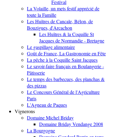
Festival
La Volaille, un mets festif apprécié de
toute la Famille
Les Huîtres de Cancale, Bélon, de
Bouzigues, d'Arcachon
Les Huîtres & la Coquille St
Jacques de Normandie - Bretagne
Le gaspillage alimentaire
Goût de France, La Gastronomie en Fête
La pêche à la Coquille Saint Jacques
Le savoir-faire français en Boulangerie -
Pâtisserie
Le temps des barbecues, des planchas &
des pizzas
Le Concours Général de l'Agriculture
Paris
L'Agneau de Paques
Vignerons
Domaine Michel Briday
Domaine Briday Vendange 2008
La Bourgogne
Domaine Gondard Perrin en terre