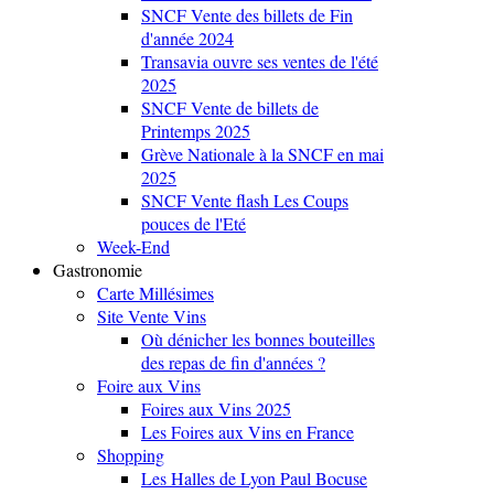
SNCF Vente des billets de Fin
d'année 2024
Transavia ouvre ses ventes de l'été
2025
SNCF Vente de billets de
Printemps 2025
Grève Nationale à la SNCF en mai
2025
SNCF Vente flash Les Coups
pouces de l'Eté
Week-End
Gastronomie
Carte Millésimes
Site Vente Vins
Où dénicher les bonnes bouteilles
des repas de fin d'années ?
Foire aux Vins
Foires aux Vins 2025
Les Foires aux Vins en France
Shopping
Les Halles de Lyon Paul Bocuse