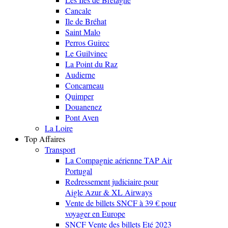
Cancale
Ile de Bréhat
Saint Malo
Perros Guirec
Le Guilvinec
La Point du Raz
Audierne
Concarneau
Quimper
Douanenez
Pont Aven
La Loire
Top Affaires
Transport
La Compagnie aérienne TAP Air
Portugal
Redressement judiciaire pour
Aigle Azur & XL Airways
Vente de billets SNCF à 39 € pour
voyager en Europe
SNCF Vente des billets Eté 2023