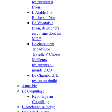
restauration à
Lyon
L'Atable à la
Roche sur Yon
Le Vivarais à
Lyon, deux chefs
en cuisine dont un
MOF
Le classement
Tripadvisor
Travellers' Choise
Meilleurs
restaurants au
monde 2020
Le Chambard, le
restaurant étoilé
Anne Pic
Le Coquillage
Reportage au
Coquillage
L'Ancienne Auberge
Chateau de Gilly