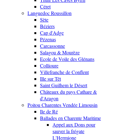
Céret
Languedoc Roussillon
Sète
Béziers
Cap d'Adge
Pézenas
Carcassonne
Salagou & Mourèze
Ecole de Voile des Glénans
Collioure
Villefranche de Conflent
Ille sur Têt
Saint Guilhem le Désert
Châteaux du pays Cathare &
d'Aragon
Poitou Charentes Vendée Limousin
Ile de Ré
Ballades en Charente Maritime
Appel aux Dons pour
sauver la frégate
L'Hermione