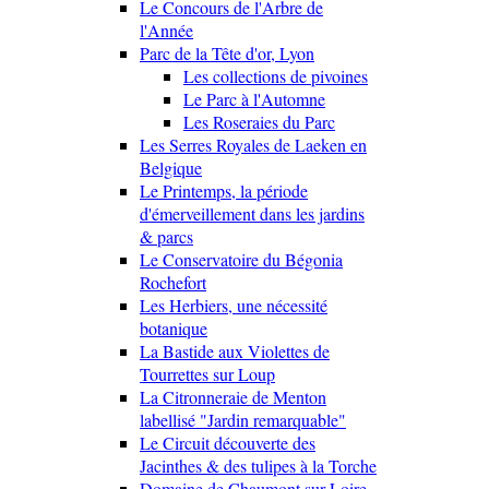
Le Concours de l'Arbre de
l'Année
Parc de la Tête d'or, Lyon
Les collections de pivoines
Le Parc à l'Automne
Les Roseraies du Parc
Les Serres Royales de Laeken en
Belgique
Le Printemps, la période
d'émerveillement dans les jardins
& parcs
Le Conservatoire du Bégonia
Rochefort
Les Herbiers, une nécessité
botanique
La Bastide aux Violettes de
Tourrettes sur Loup
La Citronneraie de Menton
labellisé "Jardin remarquable"
Le Circuit découverte des
Jacinthes & des tulipes à la Torche
Domaine de Chaumont sur Loire,