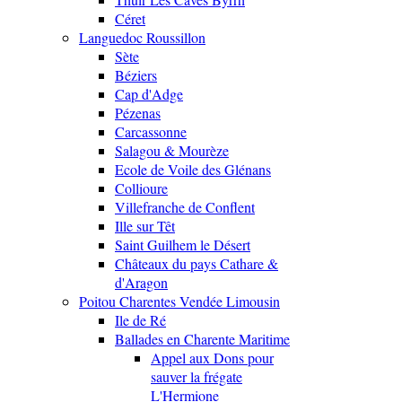
Céret
Languedoc Roussillon
Sète
Béziers
Cap d'Adge
Pézenas
Carcassonne
Salagou & Mourèze
Ecole de Voile des Glénans
Collioure
Villefranche de Conflent
Ille sur Têt
Saint Guilhem le Désert
Châteaux du pays Cathare &
d'Aragon
Poitou Charentes Vendée Limousin
Ile de Ré
Ballades en Charente Maritime
Appel aux Dons pour
sauver la frégate
L'Hermione