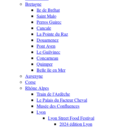
Bretagne
Ile de Bréhat
Saint Malo
Perros Guirec
Cancale
La Pointe du Raz
Douarnenez
Pont Aven
Le Guilvinec
Concarneau
Quimper
Belle île en Mer
Auvergne
Corse
Rhône Alpes
Train de l'Ardèche
Le Palais du Facteur Cheval
Musée des Confluences
Lyon
Lyon Street Food Festival
2024 édition Lyon