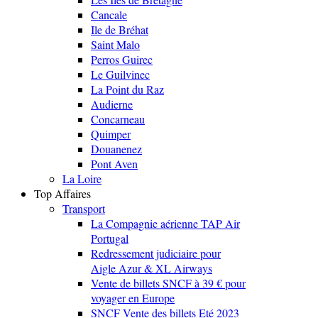
Cancale
Ile de Bréhat
Saint Malo
Perros Guirec
Le Guilvinec
La Point du Raz
Audierne
Concarneau
Quimper
Douanenez
Pont Aven
La Loire
Top Affaires
Transport
La Compagnie aérienne TAP Air
Portugal
Redressement judiciaire pour
Aigle Azur & XL Airways
Vente de billets SNCF à 39 € pour
voyager en Europe
SNCF Vente des billets Eté 2023