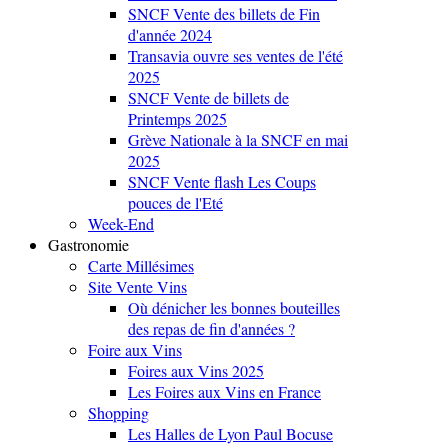
SNCF Vente des billets de Fin
d'année 2024
Transavia ouvre ses ventes de l'été
2025
SNCF Vente de billets de
Printemps 2025
Grève Nationale à la SNCF en mai
2025
SNCF Vente flash Les Coups
pouces de l'Eté
Week-End
Gastronomie
Carte Millésimes
Site Vente Vins
Où dénicher les bonnes bouteilles
des repas de fin d'années ?
Foire aux Vins
Foires aux Vins 2025
Les Foires aux Vins en France
Shopping
Les Halles de Lyon Paul Bocuse