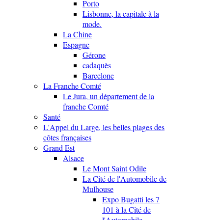
Porto
Lisbonne, la capitale à la
mode.
La Chine
Espagne
Gérone
cadaquès
Barcelone
La Franche Comté
Le Jura, un département de la
franche Comté
Santé
L'Appel du Large, les belles plages des
côtes françaises
Grand Est
Alsace
Le Mont Saint Odile
La Cité de l'Automobile de
Mulhouse
Expo Bugatti les 7
101 à la Cité de
l'Automobile