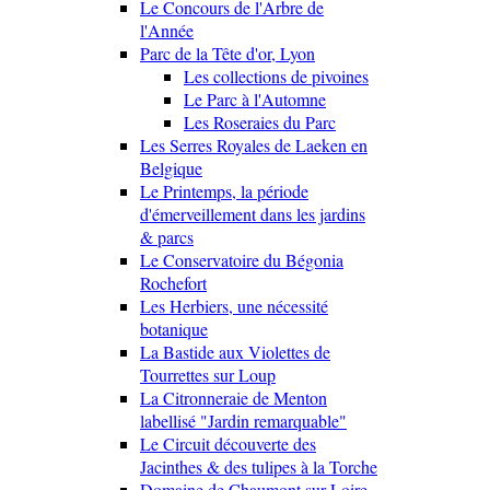
Le Concours de l'Arbre de
l'Année
Parc de la Tête d'or, Lyon
Les collections de pivoines
Le Parc à l'Automne
Les Roseraies du Parc
Les Serres Royales de Laeken en
Belgique
Le Printemps, la période
d'émerveillement dans les jardins
& parcs
Le Conservatoire du Bégonia
Rochefort
Les Herbiers, une nécessité
botanique
La Bastide aux Violettes de
Tourrettes sur Loup
La Citronneraie de Menton
labellisé "Jardin remarquable"
Le Circuit découverte des
Jacinthes & des tulipes à la Torche
Domaine de Chaumont sur Loire,