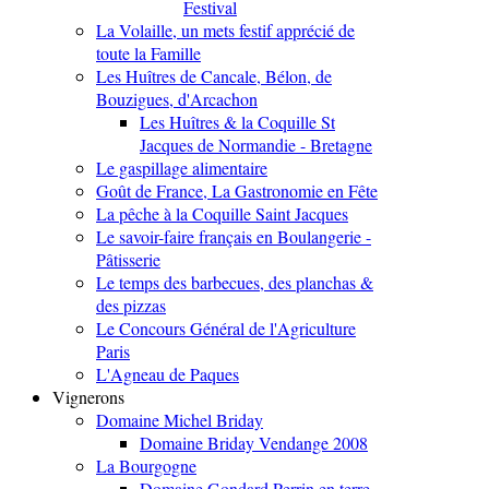
Festival
La Volaille, un mets festif apprécié de
toute la Famille
Les Huîtres de Cancale, Bélon, de
Bouzigues, d'Arcachon
Les Huîtres & la Coquille St
Jacques de Normandie - Bretagne
Le gaspillage alimentaire
Goût de France, La Gastronomie en Fête
La pêche à la Coquille Saint Jacques
Le savoir-faire français en Boulangerie -
Pâtisserie
Le temps des barbecues, des planchas &
des pizzas
Le Concours Général de l'Agriculture
Paris
L'Agneau de Paques
Vignerons
Domaine Michel Briday
Domaine Briday Vendange 2008
La Bourgogne
Domaine Gondard Perrin en terre