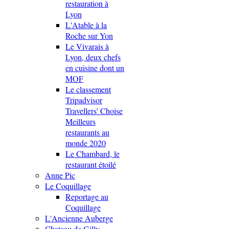
restauration à
Lyon
L'Atable à la
Roche sur Yon
Le Vivarais à
Lyon, deux chefs
en cuisine dont un
MOF
Le classement
Tripadvisor
Travellers' Choise
Meilleurs
restaurants au
monde 2020
Le Chambard, le
restaurant étoilé
Anne Pic
Le Coquillage
Reportage au
Coquillage
L'Ancienne Auberge
Chateau de Gilly