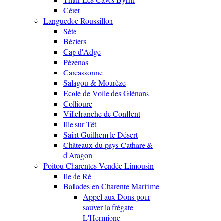
Céret
Languedoc Roussillon
Sète
Béziers
Cap d'Adge
Pézenas
Carcassonne
Salagou & Mourèze
Ecole de Voile des Glénans
Collioure
Villefranche de Conflent
Ille sur Têt
Saint Guilhem le Désert
Châteaux du pays Cathare &
d'Aragon
Poitou Charentes Vendée Limousin
Ile de Ré
Ballades en Charente Maritime
Appel aux Dons pour
sauver la frégate
L'Hermione