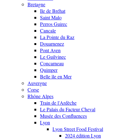
Bretagne
Ile de Bréhat
Saint Malo
Perros Guirec
Cancale
La Pointe du Raz
Douarnenez
Pont Aven
Le Guilvinec
Concarneau
Quimper
Belle île en Mer
Auvergne
Corse
Rhône Alpes
Train de l'Ardèche
Le Palais du Facteur Cheval
Musée des Confluences
Lyon
Lyon Street Food Festival
2024 édition Lyon