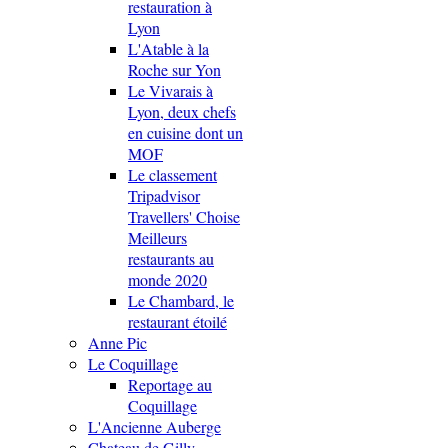
restauration à
Lyon
L'Atable à la
Roche sur Yon
Le Vivarais à
Lyon, deux chefs
en cuisine dont un
MOF
Le classement
Tripadvisor
Travellers' Choise
Meilleurs
restaurants au
monde 2020
Le Chambard, le
restaurant étoilé
Anne Pic
Le Coquillage
Reportage au
Coquillage
L'Ancienne Auberge
Chateau de Gilly