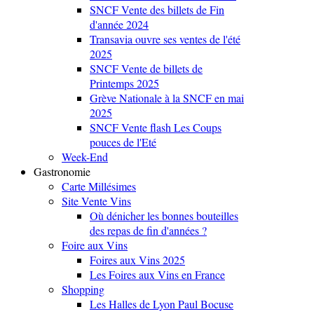
SNCF Vente des billets de Fin
d'année 2024
Transavia ouvre ses ventes de l'été
2025
SNCF Vente de billets de
Printemps 2025
Grève Nationale à la SNCF en mai
2025
SNCF Vente flash Les Coups
pouces de l'Eté
Week-End
Gastronomie
Carte Millésimes
Site Vente Vins
Où dénicher les bonnes bouteilles
des repas de fin d'années ?
Foire aux Vins
Foires aux Vins 2025
Les Foires aux Vins en France
Shopping
Les Halles de Lyon Paul Bocuse