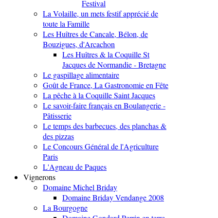
Festival
La Volaille, un mets festif apprécié de
toute la Famille
Les Huîtres de Cancale, Bélon, de
Bouzigues, d'Arcachon
Les Huîtres & la Coquille St
Jacques de Normandie - Bretagne
Le gaspillage alimentaire
Goût de France, La Gastronomie en Fête
La pêche à la Coquille Saint Jacques
Le savoir-faire français en Boulangerie -
Pâtisserie
Le temps des barbecues, des planchas &
des pizzas
Le Concours Général de l'Agriculture
Paris
L'Agneau de Paques
Vignerons
Domaine Michel Briday
Domaine Briday Vendange 2008
La Bourgogne
Domaine Gondard Perrin en terre