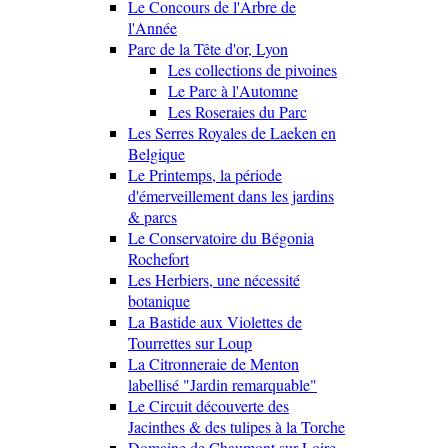
Le Concours de l'Arbre de
l'Année
Parc de la Tête d'or, Lyon
Les collections de pivoines
Le Parc à l'Automne
Les Roseraies du Parc
Les Serres Royales de Laeken en
Belgique
Le Printemps, la période
d'émerveillement dans les jardins
& parcs
Le Conservatoire du Bégonia
Rochefort
Les Herbiers, une nécessité
botanique
La Bastide aux Violettes de
Tourrettes sur Loup
La Citronneraie de Menton
labellisé "Jardin remarquable"
Le Circuit découverte des
Jacinthes & des tulipes à la Torche
Domaine de Chaumont sur Loire,