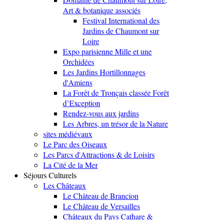
Art & botanique associés
Festival International des
Jardins de Chaumont sur
Loire
Expo parisienne Mille et une
Orchidées
Les Jardins Hortillonnages
d'Amiens
La Forêt de Tronçais classée Forêt
d’Exception
Rendez-vous aux jardins
Les Arbres, un trésor de la Nature
sites médiévaux
Le Parc des Oiseaux
Les Parcs d'Attractions & de Loisirs
La Cité de la Mer
Séjours Culturels
Les Châteaux
Le Château de Brancion
Le Château de Versailles
Châteaux du Pays Cathare &