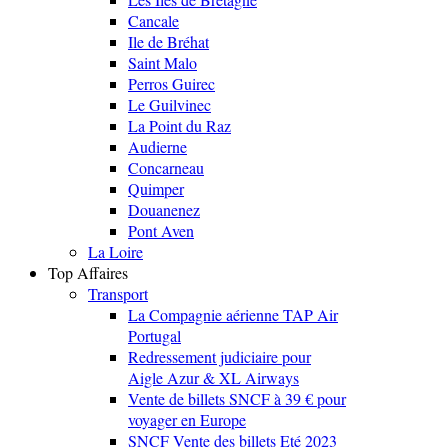
Cancale
Ile de Bréhat
Saint Malo
Perros Guirec
Le Guilvinec
La Point du Raz
Audierne
Concarneau
Quimper
Douanenez
Pont Aven
La Loire
Top Affaires
Transport
La Compagnie aérienne TAP Air
Portugal
Redressement judiciaire pour
Aigle Azur & XL Airways
Vente de billets SNCF à 39 € pour
voyager en Europe
SNCF Vente des billets Eté 2023