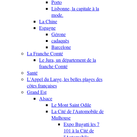
Porto
Lisbonne, la capitale à la
mode.
La Chine
Espagne
Gérone
cadaquès
Barcelone
La Franche Comté
Le Jura, un département de la
franche Comté
Santé
L'Appel du Large, les belles plages des
côtes françaises
Grand Est
Alsace
Le Mont Saint Odile
La Cité de l'Automobile de
Mulhouse
Expo Bugatti les 7
101 à la Cité de
l'Automobile